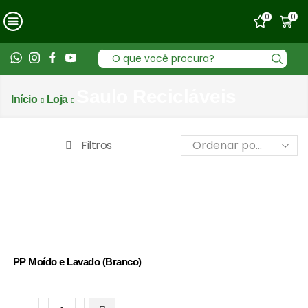
0
0
Entrada
de
pesquisa
Saulo Recicláveis
Início
Loja
Filtros
PP Moído e Lavado (Branco)