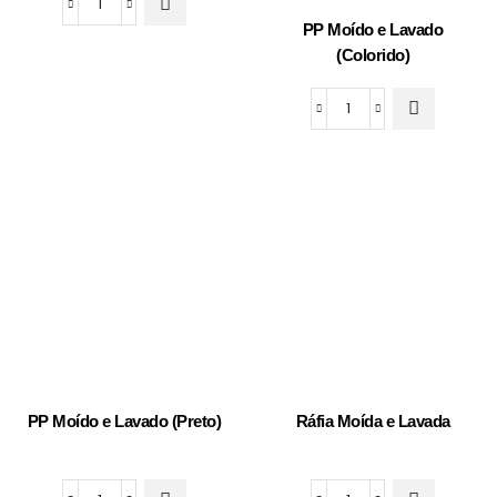
PP
PP Moído e Lavado
Moído
(Colorido)
e
Lavado
PP
(Branco)
Moído
quantidade
e
Lavado
(Colorido)
quantidade
PP Moído e Lavado (Preto)
Ráfia Moída e Lavada