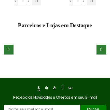
PP
Ráfia
Moído
Moída
e
e
Lavado
Lavada
Parceiros e Lojas em Destaque
(Preto)
quantidade
quantidade
Facebook
Instagram
Whatsapp
Email
Youtube
Receba as Novidades e Ofertas em seu E-mail
ENVIAR