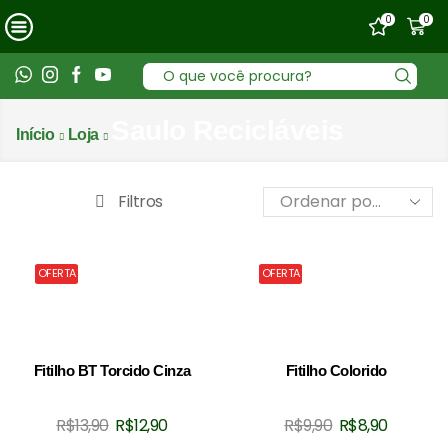
0
0
Entrada
de
pesquisa
Saulo Recicláveis
Início
Loja
Filtros
OFERTA
OFERTA
Fitilho BT Torcido Cinza
Fitilho Colorido
O
O
O
O
R$
13,90
R$
12,90
R$
9,90
R$
8,90