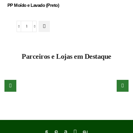
PP Moído e Lavado (Preto)
PP
Moído
e
Lavado
Parceiros e Lojas em Destaque
(Preto)
quantidade