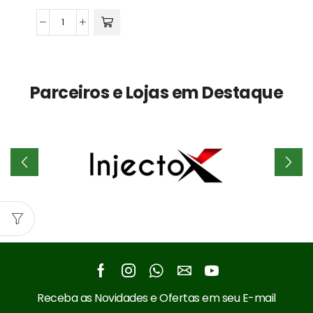
Ráfia
Moída
e
Lavada
Parceiros e Lojas em Destaque
quantidade
Facebook
Instagram
Whatsapp
Email
Youtube
Receba as Novidades e Ofertas em seu E-mail