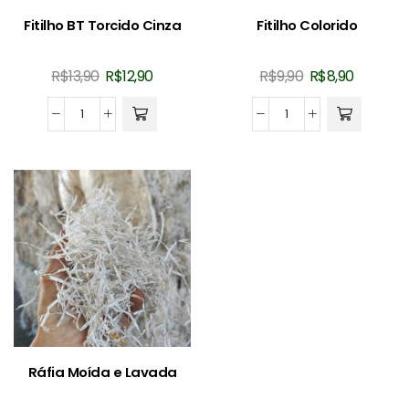
Fitilho BT Torcido Cinza
Fitilho Colorido
O
O
O
O
R$
13,90
R$
12,90
R$
9,90
R$
8,90
preço
preço
preço
preço
original
atual
original
atual
Fitilho
Fitilho
era:
é:
era:
é:
BT
Colorido
R$13,90.
R$12,90.
R$9,90.
R$8,90.
Torcido
quantidade
Cinza
quantidade
Ráfia Moída e Lavada