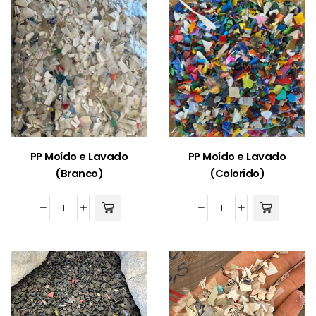
(Escuro)
quantidade
quantidade
PP Moído e Lavado
PP Moído e Lavado
(Branco)
(Colorido)
PP
PP
Moído
Moído
e
e
Lavado
Lavado
(Branco)
(Colorido)
quantidade
quantidade