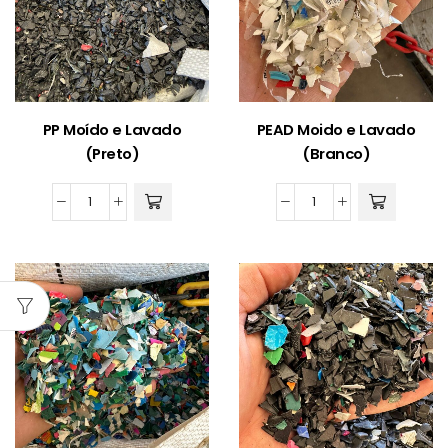
PP Moído e Lavado
PEAD Moido e Lavado
(Preto)
(Branco)
PP
PEAD
Moído
Moido
e
e
Lavado
Lavado
(Preto)
(Branco)
quantidade
quantidade