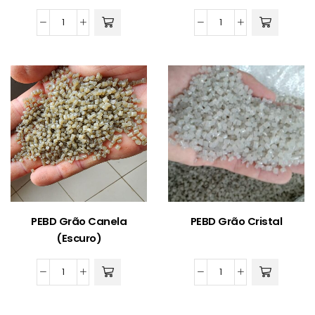
PEBD
PEBD
Grão
Grão
Verde
Canela
quantidade
(Claro)
quantidade
PEBD Grão Canela
PEBD Grão Cristal
(Escuro)
PEBD
PEBD
Grão
Grão
Canela
Cristal