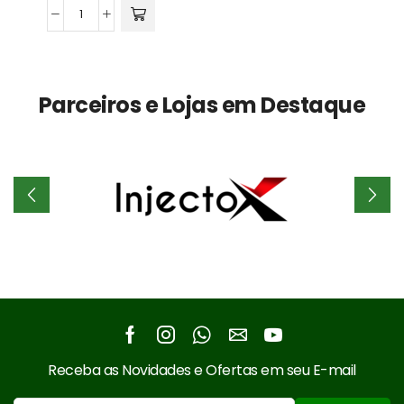
Ráfia
Moída
e
Lavada
Parceiros e Lojas em Destaque
quantidade
Facebook
Instagram
Whatsapp
Email
Youtube
Receba as Novidades e Ofertas em seu E-mail