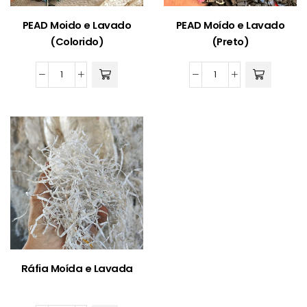
PEAD Moido e Lavado
PEAD Moído e Lavado
(Colorido)
(Preto)
PEAD
PEAD
Moido
Moído
e
e
Lavado
Lavado
(Colorido)
(Preto)
quantidade
quantidade
Ráfia Moída e Lavada