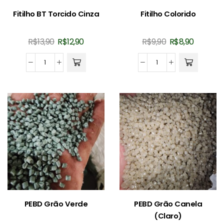
Fitilho BT Torcido Cinza
Fitilho Colorido
O
O
O
O
R$
13,90
R$
12,90
R$
9,90
R$
8,90
preço
preço
preço
preço
original
atual
original
atual
Fitilho
Fitilho
era:
é:
era:
é:
BT
Colorido
R$13,90.
R$12,90.
R$9,90.
R$8,90.
Torcido
quantidade
Cinza
quantidade
PEBD Grão Verde
PEBD Grão Canela
(Claro)