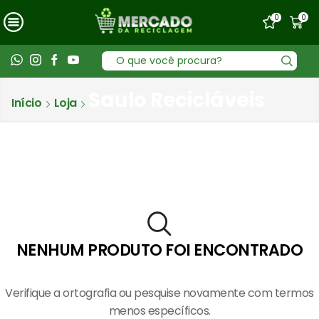
0
0
Entrada
de
Saulo Recicláveis
pesquisa
Início
Loja
NENHUM PRODUTO FOI ENCONTRADO
Verifique a ortografia ou pesquise novamente com termos
menos específicos.