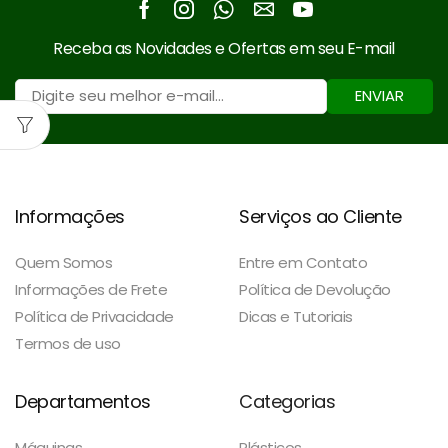
Facebook
Instagram
Whatsapp
Email
Youtube
Receba as Novidades e Ofertas em seu E-mail
ENVIAR
Informações
Serviços ao Cliente
Quem Somos
Entre em Contato
Informações de Frete
Política de Devolução
Política de Privacidade
Dicas e Tutoriais
Termos de uso
Departamentos
Categorias
Máquinas
Plásticos