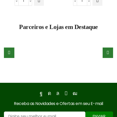
PEAD
Ráfia
Moído
Moída
e
e
Lavado
Lavada
Parceiros e Lojas em Destaque
(Preto)
quantidade
quantidade
Facebook
Instagram
Whatsapp
Email
Youtube
Receba as Novidades e Ofertas em seu E-mail
ENVIAR