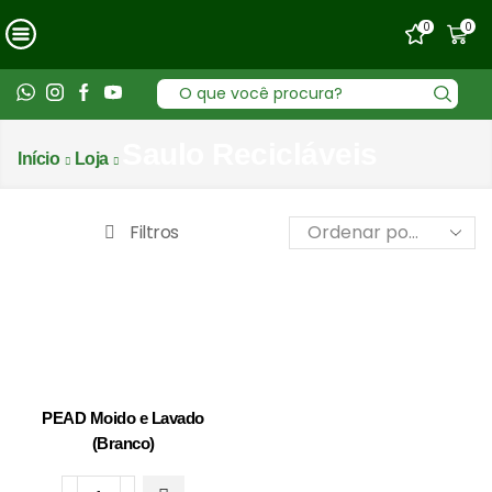
0
0
Entrada
de
pesquisa
Saulo Recicláveis
Início
Loja
Filtros
PEAD Moido e Lavado
(Branco)