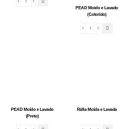
PEAD
PEAD Moido e Lavado
Moido
(Colorido)
e
Lavado
PEAD
(Branco)
Moido
quantidade
e
Lavado
(Colorido)
quantidade
PEAD Moído e Lavado
Ráfia Moída e Lavada
(Preto)