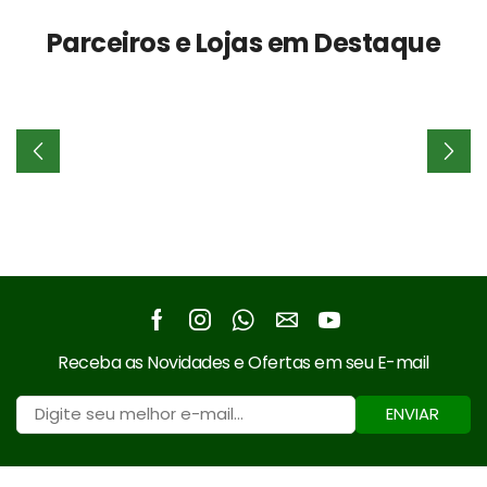
R$3.290,00.
R$2.
Lavado
Parceiros e Lojas em Destaque
(Preto)
quantidade
Facebook
Instagram
Whatsapp
Email
Youtube
Receba as Novidades e Ofertas em seu E-mail
ENVIAR