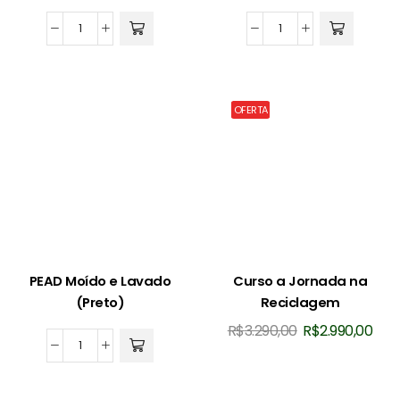
PEAD
PEAD
Moido
Moido
e
e
Lavado
Lavado
OFERTA
(Branco)
(Colorido)
quantidade
quantidade
PEAD Moído e Lavado
Curso a Jornada na
(Preto)
Reciclagem
O
O
R$
3.290,00
R$
2.990,00
preço
pre
PEAD
original
atua
Moído
era:
é:
e