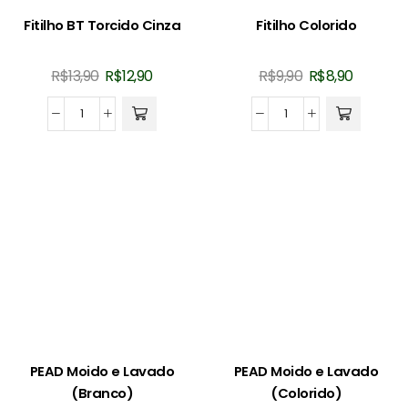
Fitilho BT Torcido Cinza
Fitilho Colorido
O
O
O
O
R$
13,90
R$
12,90
R$
9,90
R$
8,90
preço
preço
preço
preço
original
atual
original
atual
Fitilho
Fitilho
era:
é:
era:
é:
BT
Colorido
R$13,90.
R$12,90.
R$9,90.
R$8,90.
Torcido
quantidade
Cinza
quantidade
PEAD Moido e Lavado
PEAD Moido e Lavado
(Branco)
(Colorido)