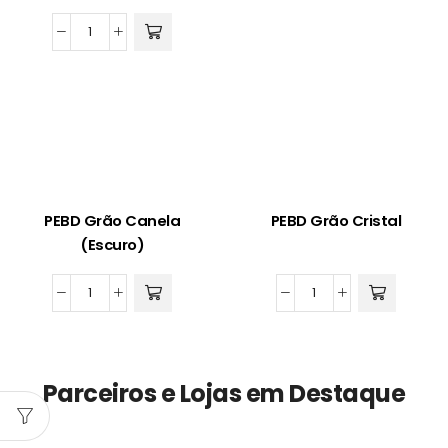
(Claro)
PEBD
quantidade
Grão
Verde
quantidade
PEBD Grão Canela
PEBD Grão Cristal
(Escuro)
PEBD
PEBD
Grão
Grão
Canela
Cristal
(Escuro)
quantidade
Parceiros e Lojas em Destaque
quantidade