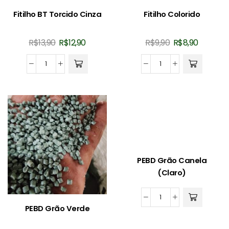
Fitilho BT Torcido Cinza
Fitilho Colorido
O
O
O
O
R$
13,90
R$
12,90
R$
9,90
R$
8,90
preço
preço
preço
preço
original
atual
original
atual
Fitilho
Fitilho
era:
é:
era:
é:
BT
Colorido
R$13,90.
R$12,90.
R$9,90.
R$8,90.
Torcido
quantidade
Cinza
quantidade
PEBD Grão Canela
(Claro)
PEBD
PEBD Grão Verde
Grão
Canela