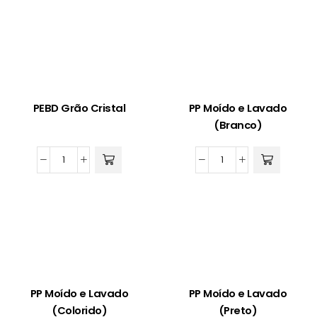
Canela
Canela
(Claro)
(Escuro)
quantidade
quantidade
PEBD Grão Cristal
PP Moído e Lavado
(Branco)
PEBD
PP
Grão
Moído
Cristal
e
quantidade
Lavado
(Branco)
quantidade
PP Moído e Lavado
PP Moído e Lavado
(Colorido)
(Preto)