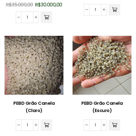
O
O
R$
35.000,00
R$
30.000,00
preço
preço
PEBD
original
atual
Grão
Prensa
era:
é:
Verde
Enfardadeira
R$35.000,00.
R$30.000,00.
quantidade
Vertical
15CV
(Usada)
quantidade
PEBD Grão Canela
PEBD Grão Canela
(Claro)
(Escuro)
PEBD
PEBD
Grão
Grão