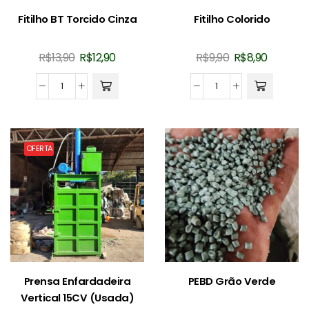
Fitilho BT Torcido Cinza
Fitilho Colorido
O
O
O
O
R$
13,90
R$
12,90
R$
9,90
R$
8,90
preço
preço
preço
preço
original
atual
original
atual
Fitilho
Fitilho
era:
é:
era:
é:
BT
Colorido
R$13,90.
R$12,90.
R$9,90.
R$8,90.
Torcido
quantidade
Cinza
OFERTA
quantidade
Prensa Enfardadeira
PEBD Grão Verde
Vertical 15CV (Usada)