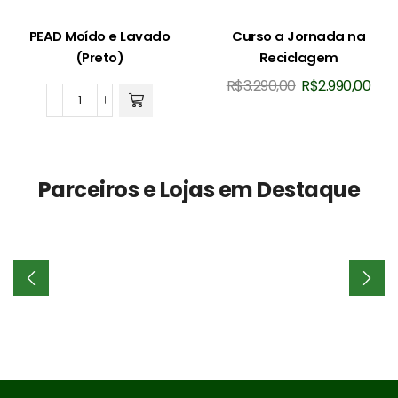
PEAD Moído e Lavado
Curso a Jornada na
(Preto)
Reciclagem
O
O
R$
3.290,00
R$
2.990,00
preço
pre
PEAD
original
atua
Moído
era:
é:
e
R$3.290,00.
R$2.
Lavado
Parceiros e Lojas em Destaque
(Preto)
quantidade