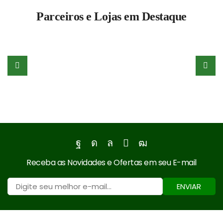
Lavado
Parceiros e Lojas em Destaque
(Preto)
quantidade
Facebook
Instagram
Whatsapp
Email
Youtube
Receba as Novidades e Ofertas em seu E-mail
ENVIAR