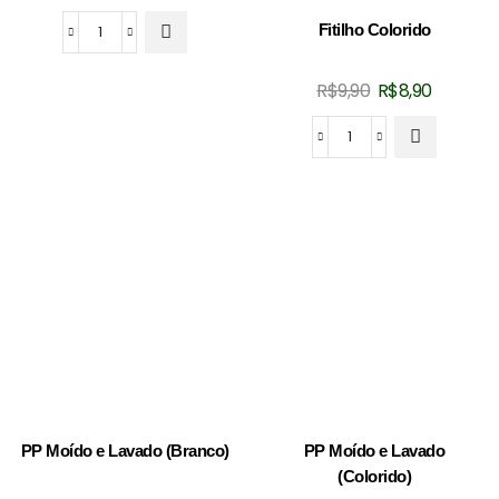
preço
preço
Fitilho Colorido
original
atual
Fitilho
era:
é:
BT
O
O
R$
9,90
R$
8,90
R$13,90.
R$12,90.
Torcido
preço
preço
Cinza
original
atual
Fitilho
quantidade
era:
é:
Colorido
R$9,90.
R$8,90.
quantidade
PP Moído e Lavado (Branco)
PP Moído e Lavado
(Colorido)