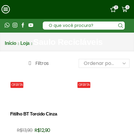
0
0
Entrada
de
pesquisa
Saulo Recicláveis
Início
Loja
Filtros
OFERTA
OFERTA
Fitilho BT Torcido Cinza
O
O
R$
13,90
R$
12,90