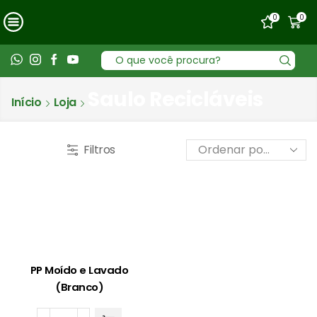
0
0
Entrada
de
Saulo Recicláveis
pesquisa
Início
Loja
Filtros
PP Moído e Lavado
(Branco)