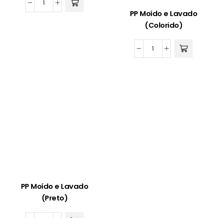
PP
PP Moído e Lavado
Moído
(Colorido)
e
Lavado
PP
(Branco)
Moído
quantidade
e
Lavado
(Colorido)
quantidade
PP Moído e Lavado
(Preto)