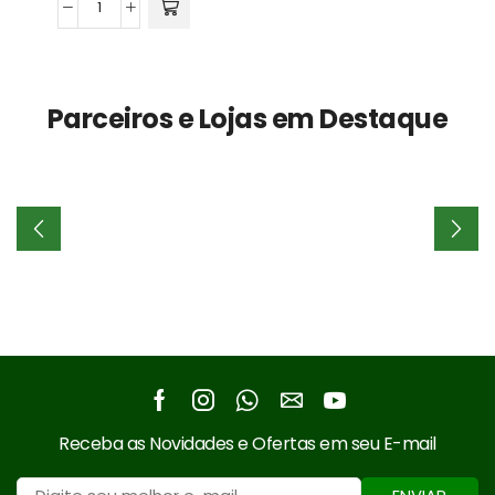
PP
Moído
e
Lavado
Parceiros e Lojas em Destaque
(Preto)
quantidade
Facebook
Instagram
Whatsapp
Email
Youtube
Receba as Novidades e Ofertas em seu E-mail