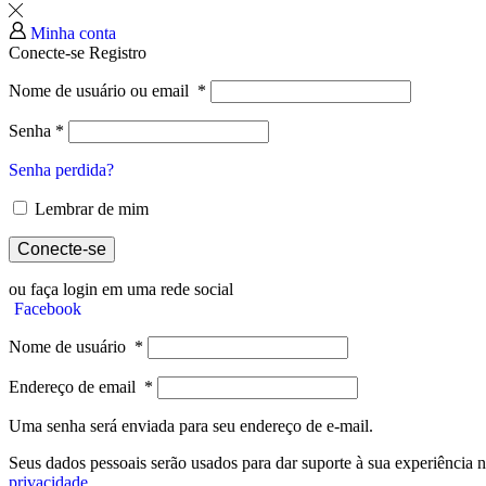
Minha conta
Conecte-se
Registro
Nome de usuário ou email
*
Senha
*
Senha perdida?
Lembrar de mim
Conecte-se
ou faça login em uma rede social
Facebook
Nome de usuário
*
Endereço de email
*
Uma senha será enviada para seu endereço de e-mail.
Seus dados pessoais serão usados ​​para dar suporte à sua experiência n
privacidade
.