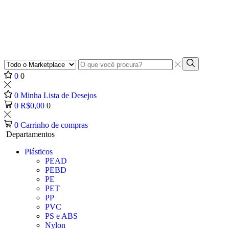
Entrada
de
Procurar
0
0
pesquisa
0
Minha Lista de Desejos
0
R$
0,00
0
0
Carrinho de compras
Departamentos
Plásticos
PEAD
PEBD
PE
PET
PP
PVC
PS e ABS
Nylon