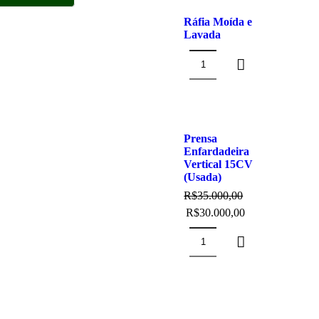
Ráfia Moída e
Lavada
Ráfia
Moída
e
Lavada
Prensa
quantidade
OFERTA
Enfardadeira
Vertical 15CV
(Usada)
R$
35.000,00
O
O
R$
30.000,00
preço
preço
original
atual
Prensa
era:
é:
Enfardadeira
R$35.000,00.
R$30.000,00.
Vertical
15CV
(Usada)