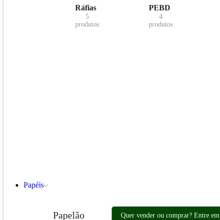
Ráfias
PEBD
5
4
produtos
produtos
Papéis
Papelão
Quer vender ou comprar? Entre em