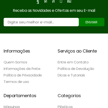
Facebook
Instagram
Whatsapp
Email
Youtube
Receba as Novidades e Ofertas em seu E-mail
ENVIAR
Informações
Serviços ao Cliente
Quem Somos
Entre em Contato
Informações de Frete
Política de Devolução
Política de Privacidade
Dicas e Tutoriais
Termos de uso
Departamentos
Categorias
Máquinas
Plásticos