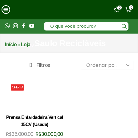
0
0
Entrada
de
pesquisa
Saulo Recicláveis
Início
Loja
Filtros
OFERTA
Prensa Enfardadeira Vertical
15CV (Usada)
O
O
R$
35.000,00
R$
30.000,00