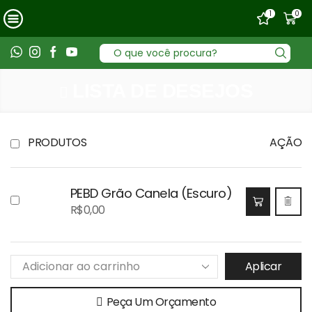
0
1
Entrada
de
pesquisa
LISTA DE DESEJOS
PRODUTOS
AÇÃO
PEBD Grão Canela (Escuro)
R$
0,00
Aplicar
Peça Um Orçamento