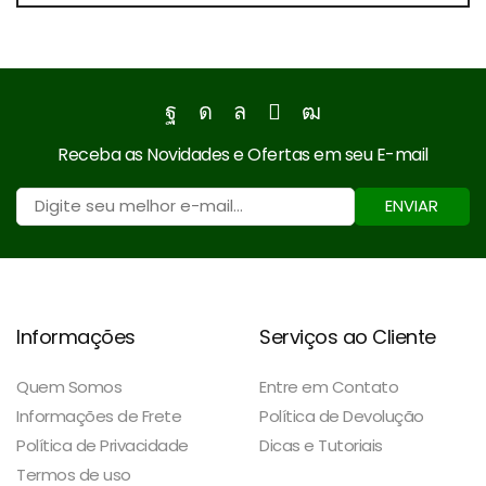
Facebook
Instagram
Whatsapp
Email
Youtube
Receba as Novidades e Ofertas em seu E-mail
ENVIAR
Informações
Serviços ao Cliente
Quem Somos
Entre em Contato
Informações de Frete
Política de Devolução
Política de Privacidade
Dicas e Tutoriais
Termos de uso