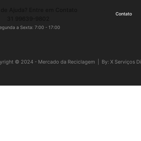
 de Ajuda?
Entre em Contato
Contato
31 99639-9802
egunda a Sexta: 7:00 - 17:00
right © 2024 - Mercado da Reciclagem | By: X Serviços Di