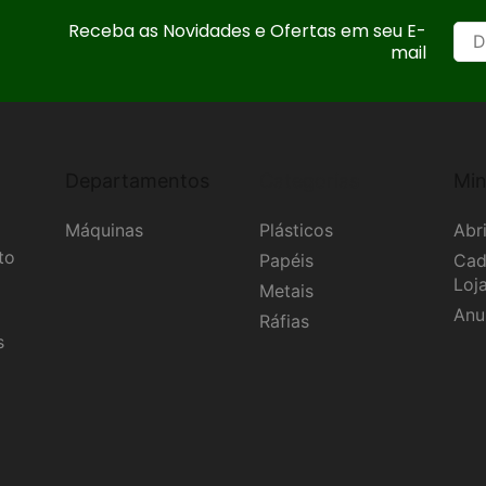
Receba as Novidades e Ofertas em seu E-
mail
Departamentos
Categorias
Min
Máquinas
Plásticos
Abri
to
Papéis
Cad
Loj
Metais
Anu
Ráfias
s