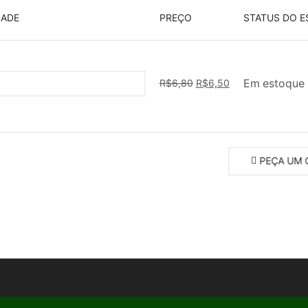
DADE
PREÇO
STATUS DO 
da
O
O
R$
6,80
R$
6,50
Em estoque
preço
preço
ade
original
atual
era:
é:
R$6,80.
R$6,50.
PEÇA UM