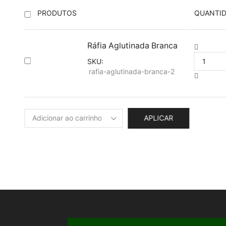
PRODUTOS
QUANTI
Ráfia Aglutinada Branca
Ráfia
Aglutina
SKU:
Branca
rafia-aglutinada-branca-2
quantid
APLICAR