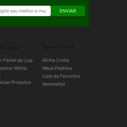
ENVIAR
ha Loja
Minha Conta
r Painel da Loja
Minha Conta
astrar Minha
Meus Pedidos
a
Lista de Favoritos
nciar Produtos
Newsletter