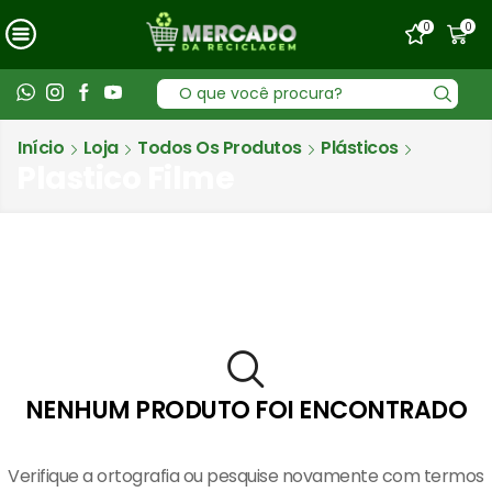
0
0
Entrada
de
Início
Loja
Todos Os Produtos
Plásticos
pesquisa
Plastico Filme
NENHUM PRODUTO FOI ENCONTRADO
Verifique a ortografia ou pesquise novamente com termos