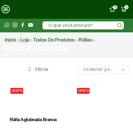
0
0
Entrada
de
pesquisa
Início
Loja
Todos Os Produtos
Ráfias
Ráfia Aglutinada
Filtros
OFERTA
OFERTA
Ráfia Aglutinada Branca