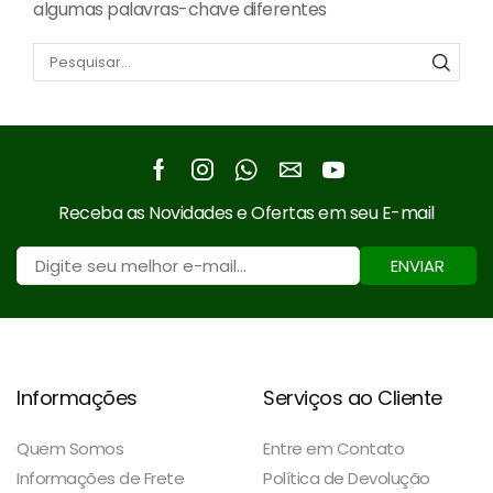
algumas palavras-chave diferentes
Pesqu
Facebook
Instagram
Whatsapp
Email
Youtube
Receba as Novidades e Ofertas em seu E-mail
ENVIAR
Informações
Serviços ao Cliente
Quem Somos
Entre em Contato
Informações de Frete
Política de Devolução