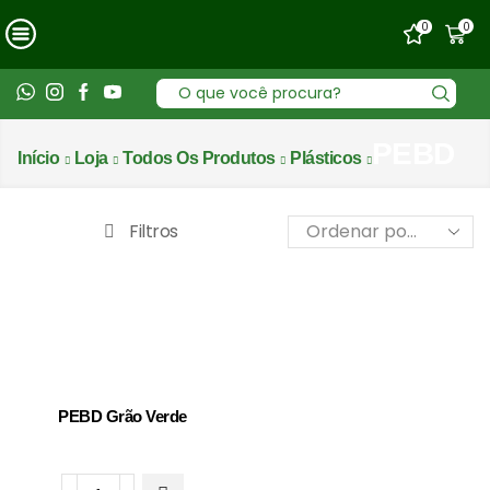
0
0
Entrada
de
pesquisa
PEBD
Início
Loja
Todos Os Produtos
Plásticos
Filtros
PEBD Grão Verde