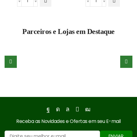
PEBD
PEBD
Grão
Grão
Canela
Cristal
(Escuro)
quantidade
Parceiros e Lojas em Destaque
quantidade
Facebook
Instagram
Whatsapp
Email
Youtube
Receba as Novidades e Ofertas em seu E-mail
ENVIAR