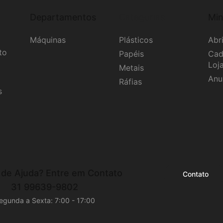
Departamentos
Categorias
Min
Máquinas
Plásticos
Abri
to
Papéis
Cad
Loj
Metais
Anu
Ráfias
s
 de Ajuda?
Entre em Contato
Contato
31 99639-9802
egunda a Sexta: 7:00 - 17:00