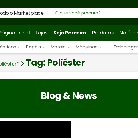
odo o Marketplace
Entrada
de
pesquisa
Página Inicial
Lojas
Seja Parceiro
Produtos
Notícia
lásticos
Papéis
Metais
Máquinas
Embalage
Tag: Poliéster
liéster"
Blog & News