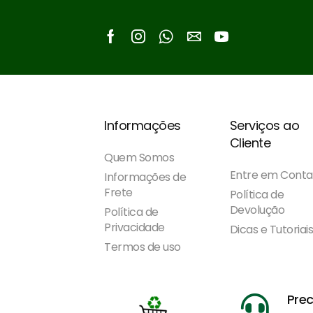
Facebook
Instagram
Whatsapp
Email
Youtube
Informações
Serviços ao
Cliente
Quem Somos
Entre em Conta
Informações de
Frete
Política de
Devolução
Política de
Privacidade
Dicas e Tutoriai
Termos de uso
Prec