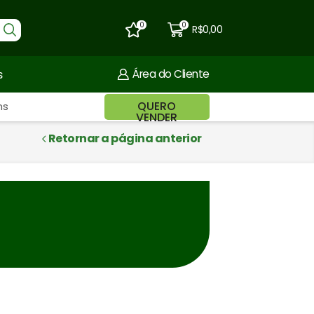
0
0
R$
0,00
s
Área do Cliente
QUERO
ns
VENDER
Retornar a página anterior