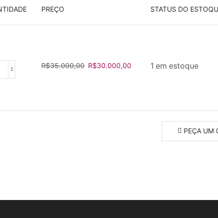
NTIDADE
PREÇO
STATUS DO ESTOQ
O
O
R$
35.000,00
R$
30.000,00
1 em estoque
sa
preço
preço
dadeira
original
atual
al
era:
é:
R$35.000,00.
R$30.000,00.
a)
tidade
PEÇA UM