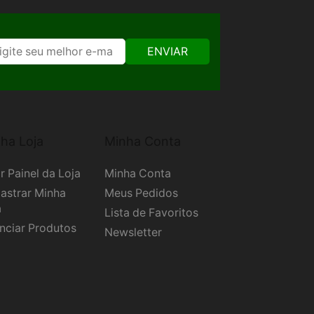
ENVIAR
ha Loja
Minha Conta
r Painel da Loja
Minha Conta
astrar Minha
Meus Pedidos
a
Lista de Favoritos
nciar Produtos
Newsletter