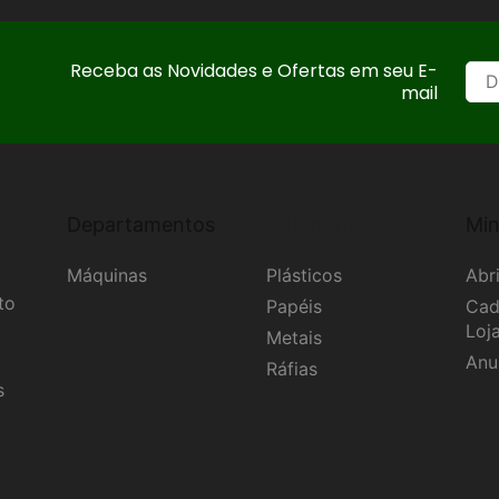
Receba as Novidades e Ofertas em seu E-
mail
Departamentos
Categorias
Min
Máquinas
Plásticos
Abri
to
Papéis
Cad
Loj
Metais
Anu
Ráfias
s