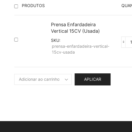
PRODUTOS
QUA
Prensa Enfardadeira
Vertical 15CV (Usada)
SKU:
Pren
prensa-enfardadeira-vertical-
Enfar
15cv-usada
Vertic
15CV
(Usad
quan
APLICAR