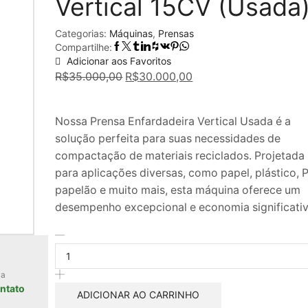
Vertical 15CV (Usada
Categorias:
Máquinas
,
Prensas
Compartilhe:
Adicionar aos Favoritos
O
O
R$
35.000,00
R$
30.000,00
preço
preço
original
atual
Nossa Prensa Enfardadeira Vertical Usada é a
era:
é:
solução perfeita para suas necessidades de
R$35.000,00.
R$30.000,00.
compactação de materiais reciclados. Projetada
para aplicações diversas, como papel, plástico, 
papelão e muito mais, esta máquina oferece um
desempenho excepcional e economia significativ
Prensa
Enfardadeira
Vertical
 a
15CV
ntato
(Usada)
ADICIONAR AO CARRINHO
quantidade