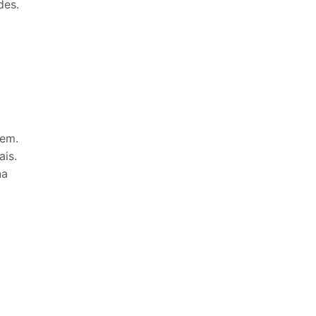
des.
9 x 4mm
LEIA MAIS
Visualização Rápida
gem.
ais.
na
PEAD Moido e