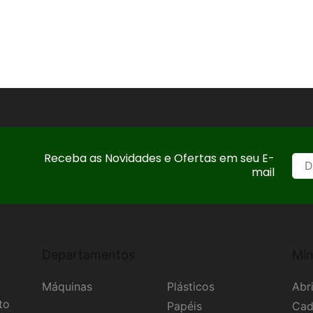
Receba as Novidades e Ofertas em seu E-
mail
Departamentos
Categorias
Min
Máquinas
Plásticos
Abri
to
Papéis
Cad