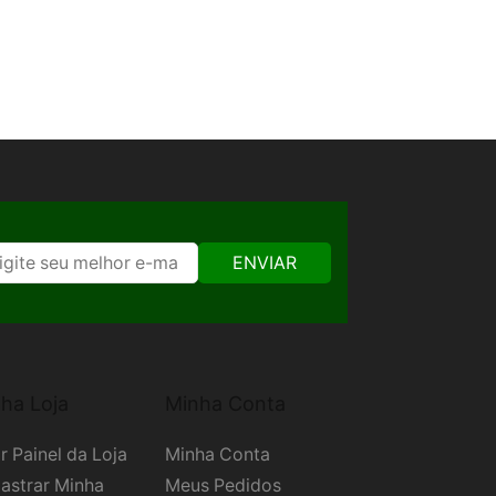
ENVIAR
ha Loja
Minha Conta
r Painel da Loja
Minha Conta
astrar Minha
Meus Pedidos