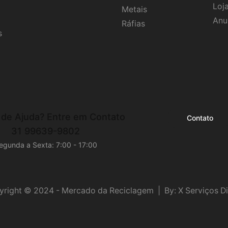
Loj
Metais
Anu
Ráfias
s
 de Ajuda?
Entre em Contato
Contato
31 99639-9802
egunda a Sexta: 7:00 - 17:00
right © 2024 - Mercado da Reciclagem | By: X Serviços Di