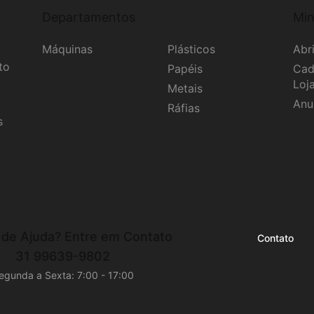
Departamentos
Categorias
Min
Máquinas
Plásticos
Abri
to
Papéis
Cad
Loj
Metais
Anu
Ráfias
s
 de Ajuda?
Entre em Contato
Contato
31 99639-9802
egunda a Sexta: 7:00 - 17:00