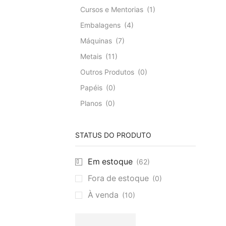
Cursos e Mentorias
(1)
Embalagens
(4)
Máquinas
(7)
Metais
(11)
Outros Produtos
(0)
Papéis
(0)
Planos
(0)
Ráfias
(5)
Sem Categoria
(20)
STATUS DO PRODUTO
Plásticos
(14)
Em estoque
(62)
Nylon
(0)
Fora de estoque
(0)
Outros Plásticos
(0)
À venda
(10)
PE
(2)
PEAD
(3)