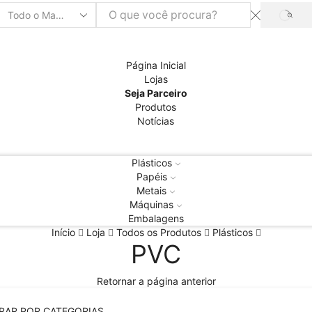
PRO
Entrada
de
pesquisa
Página Inicial
Lojas
Seja Parceiro
Produtos
Notícias
Plásticos
Papéis
Metais
Máquinas
Embalagens
Início
Loja
Todos os Produtos
Plásticos
PVC
Retornar a página anterior
TRAR POR CATEGORIAS