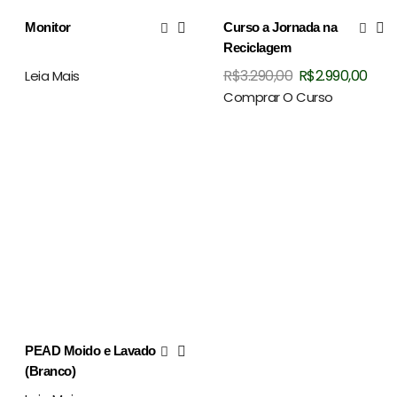
Monitor
Curso a Jornada na
Reciclagem
O
O
R$
3.290,00
R$
2.990,00
Leia Mais
preço
pre
Comprar O Curso
original
atua
era:
é:
R$3.290,00.
R$2.
PEAD Moido e Lavado
(Branco)