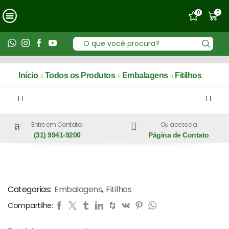
0
0
Entrada
de
pesquisa
Início
Todos os Produtos
Embalagens
Fitilhos
Entre em Contato:
Ou acesse a
(31) 9941-9200
Página de Contato
Fitilho Retorcido BT – Colorido
Categorias:
Embalagens
,
Fitilhos
Compartilhe: