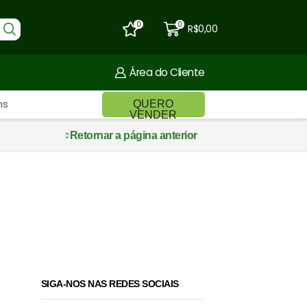
0
0
R$
0,00
Área do Cliente
ns
QUERO
VENDER
Retornar a página anterior
 50%
SIGA-NOS NAS REDES SOCIAIS
₂ e