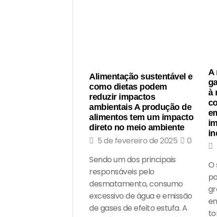
A 
Alimentação sustentável e
ga
como dietas podem
à
reduzir impactos
c
ambientais A produção de
e
alimentos tem um impacto
im
direto no meio ambiente
in
5 de fevereiro de 2025
0
Sendo um dos principais
O 
responsáveis pelo
po
desmatamento, consumo
gr
excessivo de água e emissão
en
de gases de efeito estufa. A
to