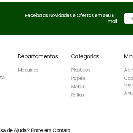
Receba as Novidades e Ofertas em seu E-
mail
Departamentos
Categorias
Min
Máquinas
Plásticos
Abri
to
Papéis
Cad
Loja
Metais
Anu
Ráfias
s
isa de Ajuda?
Entre em Contato