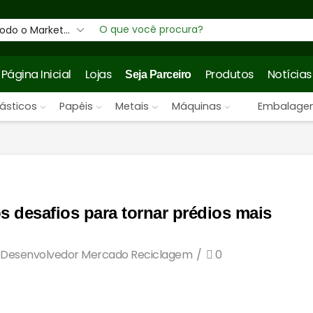
Entrada
de
pesquisa
Página Inicial
Lojas
Produtos
Notícias
Seja Parceiro
lásticos
Papéis
Metais
Máquinas
Embalage
s desafios para tornar prédios mais
Desenvolvedor Mercado Reciclagem
/
0
e mais impactam o meio ambiente, responsável por cerca de
O consumo elevado de recursos naturais, a alta emissão de CO