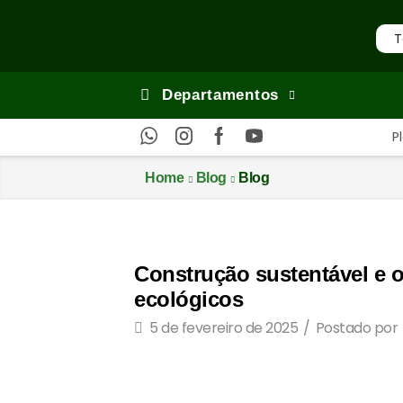
Departamentos
P
Home
Blog
Blog
Construção sustentável e o
ecológicos
5 de fevereiro de 2025
/
Postado por
A construção civil é um dos setores qu
dos resíduos sólidos gerados no Brasil. 