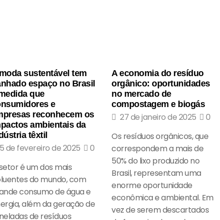
moda sustentável tem
A economia do resíduo
nhado espaço no Brasil
orgânico: oportunidades
 medida que
no mercado de
onsumidores e
compostagem e biogás
mpresas reconhecem os
27 de janeiro de 2025
0
pactos ambientais da
dústria têxtil
Os resíduos orgânicos, que
5 de fevereiro de 2025
0
correspondem a mais de
50% do lixo produzido no
setor é um dos mais
Brasil, representam uma
luentes do mundo, com
enorme oportunidade
ande consumo de água e
econômica e ambiental. Em
ergia, além da geração de
vez de serem descartados
neladas de resíduos