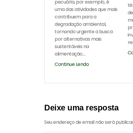
pecuária, por exemplo, é
tê
uma das atividades que mais
de
contribuem para a
ma
degradação ambiental,
pr
tornando urgente a busca
in
por alternativas mais
re
sustentáveis na
Co
alimentação....
Continue Lendo
Deixe uma resposta
Seu endereço de email não será public