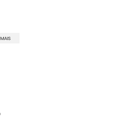
 MAIS
ntável e os desafios para tornar
ológicos
0
dos setores que mais impactam o meio ambiente,
 50% dos resíduos...
Continue Lendo