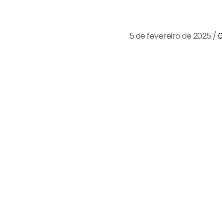
impactos ambien
impacto direto n
5 de fevereiro de 2025
/
Sendo um dos principais
de água e emissão de gase
paço no Brasil à
sas reconhecem os
til
nde consumo de água e