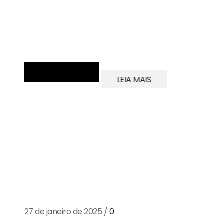
LEIA MAIS
A economia do resíduo orgânico: o
mercado de compostagem e biogás
27 de janeiro de 2025
/
0
Os resíduos orgânicos, que correspondem a mais de 5