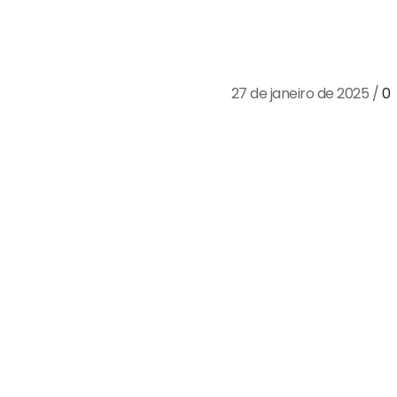
Tecnologias verd
revolucionando a
27 de janeiro de 2025
/
0
O setor de reciclagem no
impulsionada por startup