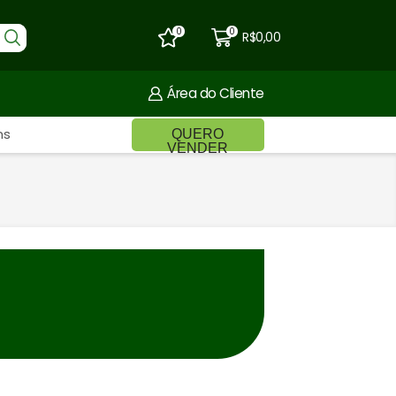
0
0
R$
0,00
Área do Cliente
ns
QUERO
VENDER
entável e como dietas podem reduzir