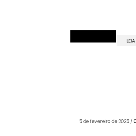
LEIA
Construção suste
prédios mais ec
5 de fevereiro de 2025
/
A construção civil é um 
responsável por cerca de