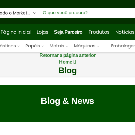
Entrada
de
pesquisa
Página Inicial
Lojas
Produtos
Notícias
Seja Parceiro
lásticos
Papéis
Metais
Máquinas
Embalage
Retornar a página anterior
Home
Blog
Blog & News
Alimentação sust