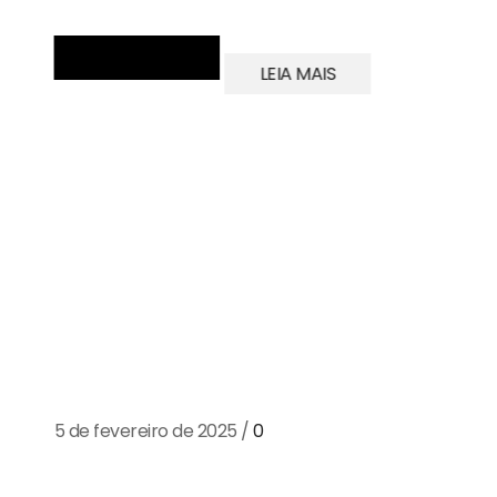
LEIA MAIS
A moda sustentável tem ganhado es
medida que consumidores e empre
impactos ambientais da indústria têx
5 de fevereiro de 2025
/
0
O setor é um dos mais poluentes do mundo, com gra
energia, além da geração de...
Continue Lendo