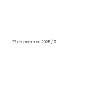
Educação ambiental nas escolas: f
geração de recicladores
27 de janeiro de 2025
/
0
A educação ambiental tem se mostrado um pilar ess
mudança cultural necessária na reciclagem e no mane