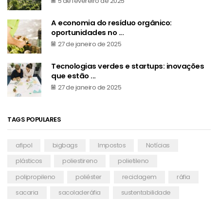
5 de fevereiro de 2025
A economia do resíduo orgânico:
oportunidades no ...
27 de janeiro de 2025
Tecnologias verdes e startups: inovações
que estão ...
27 de janeiro de 2025
TAGS POPULARES
afipol
bigbags
Impostos
Notícias
plásticos
poliestireno
polietileno
polipropileno
poliéster
reciclagem
ráfia
sacaria
sacoladeráfia
sustentabilidade