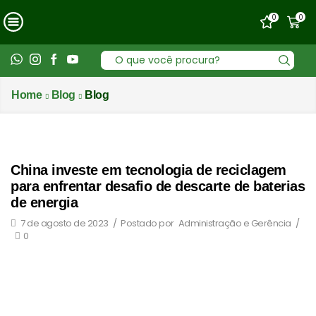
0
0
Entrada
de
pesquisa
Home
Blog
Blog
China investe em tecnologia de reciclagem
para enfrentar desafio de descarte de baterias
de energia
7 de agosto de 2023
/
Postado por
Administração e Gerência
/
0
De acordo com o Ministério da Indústria e Tecnologia da
Informação da China (MIIT), o país já conta com mais de
10 mil pontos de reciclagem de baterias de energia